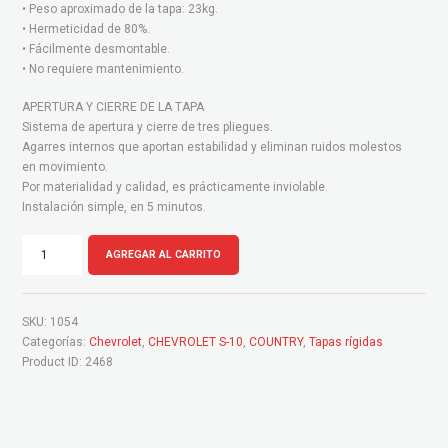
• Peso aproximado de la tapa: 23kg.
• Hermeticidad de 80%.
• Fácilmente desmontable.
• No requiere mantenimiento.
APERTURA Y CIERRE DE LA TAPA
Sistema de apertura y cierre de tres pliegues.
Agarres internos que aportan estabilidad y eliminan ruidos molestos
en movimiento.
Por materialidad y calidad, es prácticamente inviolable.
Instalación simple, en 5 minutos.
Chevrolet
S-
AGREGAR AL CARRITO
10
High
Country
Tapa
SKU:
1054
Rígida
cantidad
Categorías:
Chevrolet
,
CHEVROLET S-10
,
COUNTRY
,
Tapas rígidas
Product ID:
2468