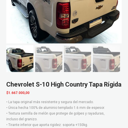
Chevrolet S-10 High Country Tapa Rígida
$
1.667.000,00
• La tapa original más resistente y segura del mercado.
• Única hecha 100% de aluminio templado 1.6 mm de espesor.
• Textura semilla de melón que protege de golpes y rayaduras,
incluso del granizo.
• Tirante inferior que aporta rigidez: soporta +150kg.