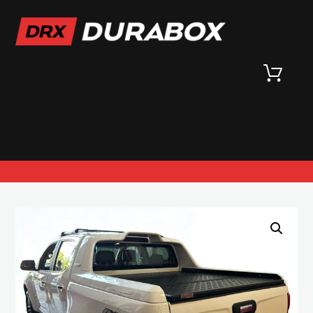
HOME
TIENDA
MODELOS
ACCESORIOS
CONTACTO
HOME
TIENDA
TAPAS RÍGIDAS
CHEVROLET
CHEVROLET S-10 HIGH COUNTRY TAPA RÍGIDA