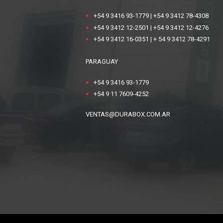
+54 9 3416 93-1779
|
+54 9 3412 78-4308
+54 9 3412 12-2501
|
+54 9 3412 12-4276
+54 9 3412 16-0351
|
+ 54 9 3412 78-4291
PARAGUAY
+54 9 3416 93-1779
+54 9 11 7609-4252
VENTAS@DURABOX.COM.AR