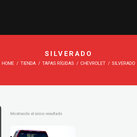
HOME
TIENDA
MODELOS
ACCESORI
SILVERADO
HOME
TIENDA
TAPAS RÍGIDAS
CHEVROLET
SILVERADO
Mostrando el único resultado