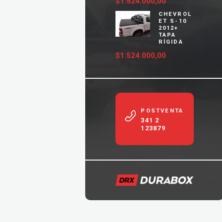
$
1.524.000,00
CHEVROL
ET S-10
2012+
TAPA
RÍGIDA
$
1.524.000,00
POSTVENTA
341 2
123879